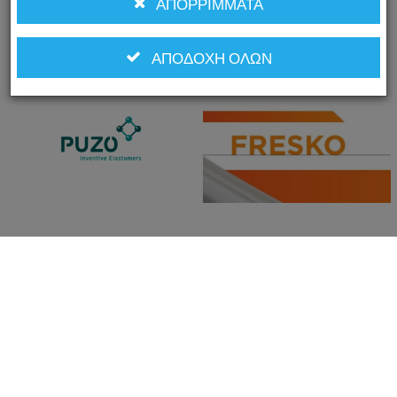
ΑΠΟΡΡΊΜΜΑΤΑ
τους από εσάς.
Πολιτική Απορρήτου
|
Πολιτική
ΑΠΟΔΟΧΉ ΌΛΩΝ
Cookie
| Όροι
Παροχής Υπηρεσιών
Υποχρεωτικά cookies
Αυτά τα cookies είναι απαραίτητα για τη σωστή λειτουργία του
ιστότοπου.
Λειτουργικά cookies
Αυτά τα cookies μας βοηθούν να βελτιώσουμε την απόδοση και να
αναλύσουμε στατιστικά στοιχεία ιστότοπου.
Cookies μάρκετινγκ
Τα cookies μάρκετινγκ/στόχευσης χρησιμοποιούνται γενικά για να
σας εμφανίζουν διαφημίσεις σύμφωνα με τα ενδιαφέροντά σας.